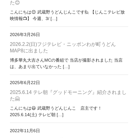
た😊
こんにちは😊 武蔵野うどんじんこです🙋 【じんこテレビ放
お問い合わせ
映情報📺️】 今週、3/ […]
2026年3月26日
2026.2.2(日)フジテレビ・ニッポンわが町うどん
MAP8に出ました
博多華丸大吉さんMCの番組で 当店が撮影されました 当店
は、あまり出ていなかった […]
2025年6月22日
2025.6.14 テレ朝『グッドモーニング』紹介されまし
た🤗
こんにちは😃 武蔵野うどんじんこ 店主です！
2025.6.14(土) テレビ朝 […]
2022年11月6日