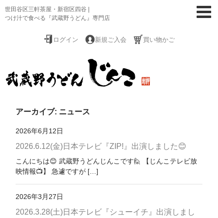
世田谷区三軒茶屋・新宿区四谷 |
つけ汁で食べる『武蔵野うどん』専門店
ログイン
新規ご入会
買い物かご
アーカイブ: ニュース
ホーム
2026年6月12日
お取寄せ(通販)
2026.6.12(金)日本テレビ『ZIP!』出演しました😊
店舗メニュー
こんにちは😊 武蔵野うどんじんこです🙋 【じんこテレビ放
映情報📺️】 急遽ですが […]
店舗・製麺所案内
2026年3月27日
メディア掲載
2026.3.28(土)日本テレビ『シューイチ』出演しまし
ブログ