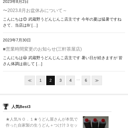
2023年8月2日
〜2023.8月お盆休みについて～
こんにちは😊 武蔵野うどんじんこ店主です 今年の夏は猛暑ですね
さて、当店は8/ […]
2023年7月30日
■営業時間変更のお知らせ(三軒茶屋店)
こんにちは😃 武蔵野うどんじんこ店主です 暑い日が続きますが 皆
さん体調は崩して […]
…
≪
1
2
3
4
6
≫
人気Best3
★人気ＮＯ．１★うどん屋さんが本気で
作った自家製の生うどん＋つけ汁３セッ