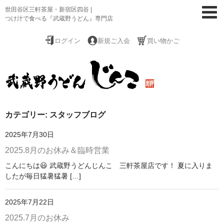
世田谷区三軒茶屋・新宿区四谷 |
つけ汁で食べる『武蔵野うどん』専門店
ログイン
新規ご入会
買い物かご
カテゴリー: スタッフブログ
ホーム
2025年7月30日
お取寄せ(通販)
2025.8月のお休み＆臨時営業
店舗メニュー
こんにちは😃 武蔵野うどんじんこ 三軒茶屋店です！ 夏に入りま
したが毎日猛暑猛暑 […]
店舗・製麺所案内
2025年7月22日
メディア掲載
2025.7月のお休み
ブログ